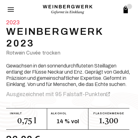
2023
WEINBERGWERK 
2023
Rotwein Cuvée trocken
Gewachsen in den sonnendurchfluteten Steillagen 
entlang der Flüsse Neckar und Enz. Geprägt von Geduld, 
Präzision und gemeinschaftlicher Expertise. Geformt in 
Einklang. Von und für Menschen, die das Echte suchen.
Ausgezeichnet mit 95 Falstaff-Punkten
INHALT
ALKOHOL
FLASCHENMENGE
0,75 l
14 % vol
1.300