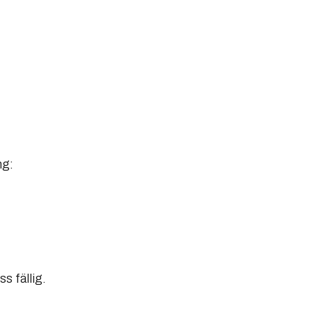
ng:
s fällig.