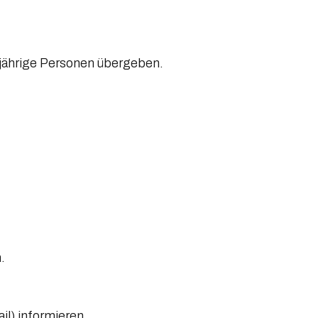
lljährige Personen übergeben.
.
il) informieren.