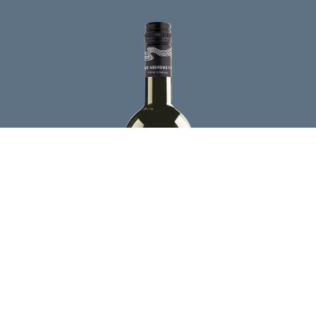
GESCHMACK
Der 
N&E Blanc de Noir
 stammt vollständig aus Steillagen 
entlang von Neckar und Enz und verbindet Präzision mit 
kühler Eleganz. Im Edelstahltank ausgebaut, zeigt er eine 
klare, geradlinige Struktur und eine lebendige, fein 
eingebundene Säure, die dem Wein Spannung und Länge 
verleiht.
›
Jetzt bestellen